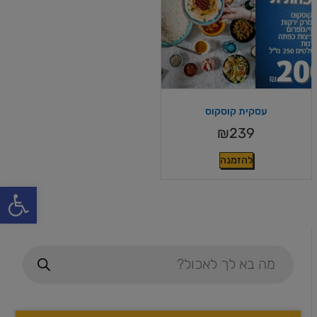
עסקית קוסקוס
₪
239
להזמנה
פתח סרגל